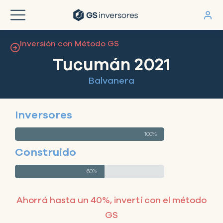
Inversión con Método GS
Tucumán 2021
Balvanera
Inversores
100%
Construido
60%
Ahorrá hasta un 40%, invertí con el método
GS