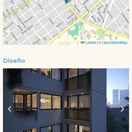
Leaflet
|
©
OpenStreetMap
Diseño