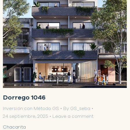
Dorrego 1046
Inversión con Método GS
By
GS_seba
24 septiembre, 2025
Leave a comment
Chacarita