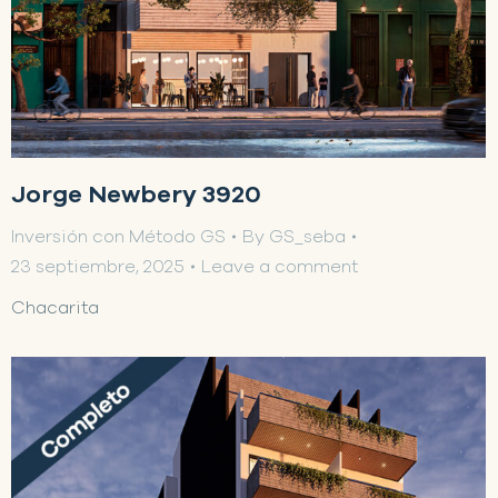
Jorge Newbery 3920
Inversión con Método GS
By
GS_seba
23 septiembre, 2025
Leave a comment
Chacarita