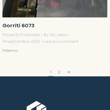
Gorriti 6073
Proyecto Finalizado
By
GS_seba
14 septiembre, 2025
Leave a comment
Palermo
1
2
→